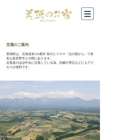
​交通のご案内
美瑛町は、北海道第2の都市 旭川とドラマ「北の国から」で有
名な富良野市との間にあります。
北海道のほぼ中央に位置している為、札幌や帯広などにもアク
セスが便利です。